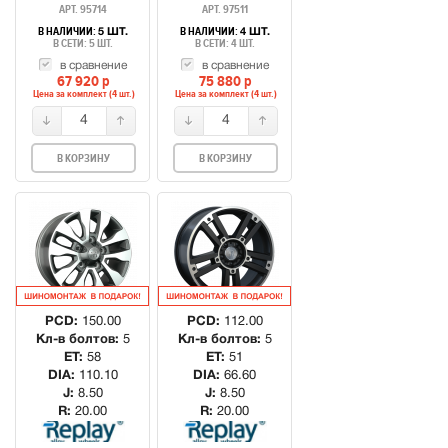
АРТ. 95714
АРТ. 97511
В НАЛИЧИИ:
В НАЛИЧИИ:
5 ШТ.
4 ШТ.
В СЕТИ: 5 ШТ.
В СЕТИ: 4 ШТ.
в сравнение
в сравнение
67 920
p
75 880
p
Цена за комплект (4 шт.)
Цена за комплект (4 шт.)
4
4
В КОРЗИНУ
В КОРЗИНУ
PCD:
150.00
PCD:
112.00
Кл-в болтов:
5
Кл-в болтов:
5
ET:
58
ET:
51
DIA:
110.10
DIA:
66.60
J:
8.50
J:
8.50
R:
20.00
R:
20.00