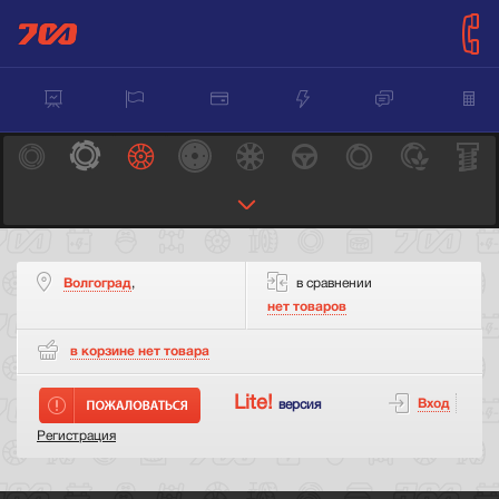
Волгоград
,
в сравнении
нет товаров
в корзине нет
товара
Lite!
Вход
версия
Регистрация