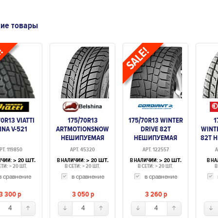
ие товары
70R13 VIATTI
175/70R13
175/70R13 WINTER
1
INA V-521
ARTMOTIONSNOW
DRIVE 82T
WINT
НЕШИПУЕМАЯ
НЕШИПУЕМАЯ
82T 
РТ. 119850
АРТ. 45320
АРТ. 122557
А
ИЧИИ:
В НАЛИЧИИ:
В НАЛИЧИИ:
В Н
> 20 ШТ.
> 20 ШТ.
> 20 ШТ.
ЕТИ: > 20 ШТ.
В СЕТИ: > 20 ШТ.
В СЕТИ: > 20 ШТ.
В
в сравнение
в сравнение
в сравнение
3 300
p
3 050
p
3 260
p
4
4
4