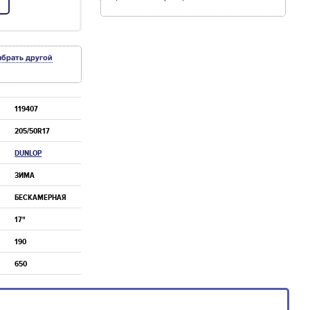
ыбрать другой
119407
205/50R17
DUNLOP
ЗИМА
БЕСКАМЕРНАЯ
17"
190
650