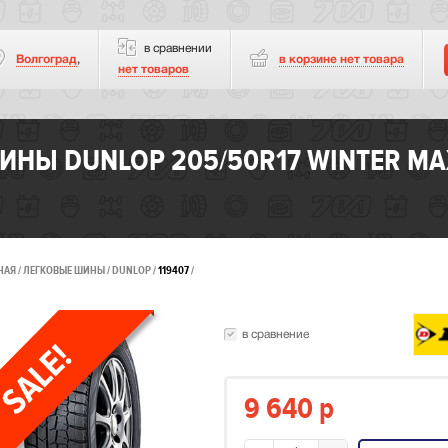
в сравнении
Волгоград
,
в корзине нет
товара
нет товаров
ИНЫ DUNLOP 205/50R17 WINTER MA
НАЯ
ЛЕГКОВЫЕ ШИНЫ
DUNLOP
119407
в сравнение
9 640
p