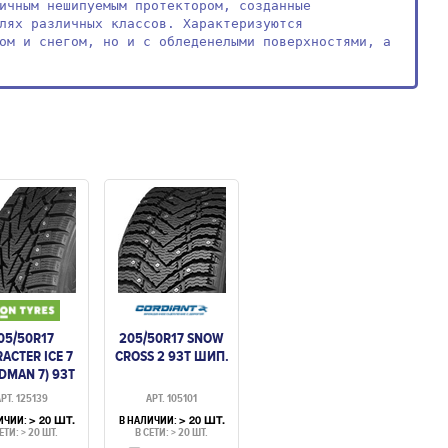
ичным нешипуемым протектором, созданные 
лях различных классов. Характеризуются 
ом и снегом, но и с обледенелыми поверхностями, а 
05/50R17
205/50R17 SNOW
ACTER ICE 7
CROSS 2 93T ШИП.
DMAN 7) 93T
ШИП.
РТ. 125139
АРТ. 105101
ИЧИИ:
В НАЛИЧИИ:
> 20 ШТ.
> 20 ШТ.
ЕТИ: > 20 ШТ.
В СЕТИ: > 20 ШТ.