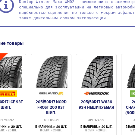
Dunlop Winter Maxx WM02 – зимние шины с асимметр
специально для эксплуатации на легковых автомоби
надёжностью сцепления не только с мокрым асфальт
также длительным сроком эксплуатации.
ие товары
0R17 ICE 93T
205/50R17 NORD
205/50R17 W636
2
ШИП.
FROST 200 93T
93H НЕШИПУЕМАЯ
CHAR
ШИП.
(NOR
РТ. 116592
АРТ. 85621
АРТ. 127799
А
ИЧИИ:
В НАЛИЧИИ:
В НАЛИЧИИ:
В НАЛ
> 20 ШТ.
> 20 ШТ.
> 20 ШТ.
ЕТИ: > 20 ШТ.
В СЕТИ: > 20 ШТ.
В СЕТИ: > 20 ШТ.
В С