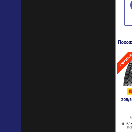
Похож
205/5
А
В НАЛ
В С