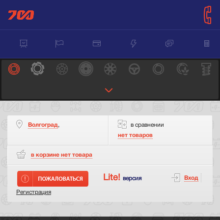
Волгоград
,
в сравнении
нет товаров
в корзине нет
товара
Lite!
Вход
версия
Регистрация