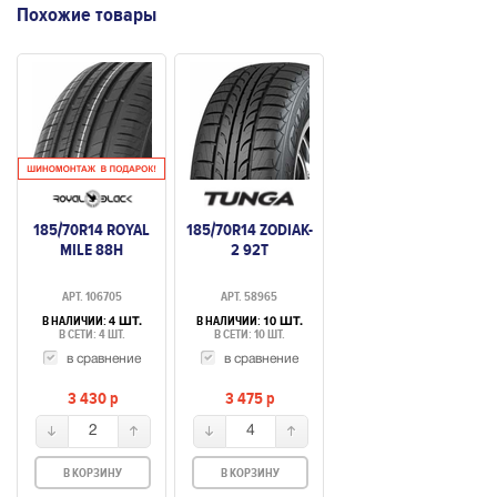
Похожие товары
185/70R14 ROYAL
185/70R14 ZODIAK-
MILE 88H
2 92T
АРТ. 106705
АРТ. 58965
В НАЛИЧИИ:
В НАЛИЧИИ:
4 ШТ.
10 ШТ.
В СЕТИ: 4 ШТ.
В СЕТИ: 10 ШТ.
в сравнение
в сравнение
3 430
p
3 475
p
2
4
В КОРЗИНУ
В КОРЗИНУ