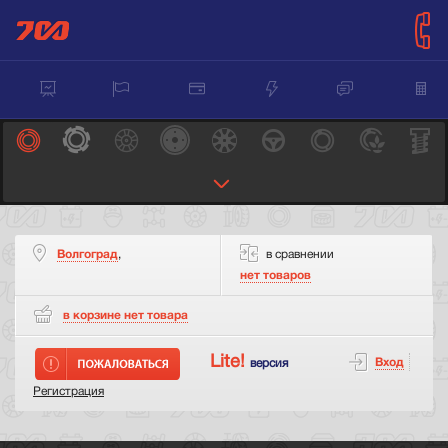
Волгоград
,
в сравнении
нет товаров
в корзине нет
товара
Lite!
Вход
версия
Регистрация