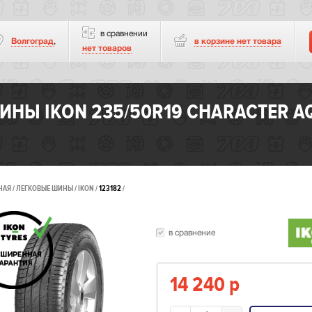
в сравнении
Волгоград
,
в корзине нет
товара
нет товаров
ИНЫ IKON 235/50R19 CHARACTER AQ
НАЯ
ЛЕГКОВЫЕ ШИНЫ
IKON
123182
в сравнение
14 240
p