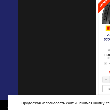
2
SCO
А
В НА
В 
В
Продолжая использовать сайт и нажимая кнопку «
© 2007-2025, 700 шин. ИП Семисотнов Р.Г., ОГРН: 30434611
Легкие цвета
Аккум