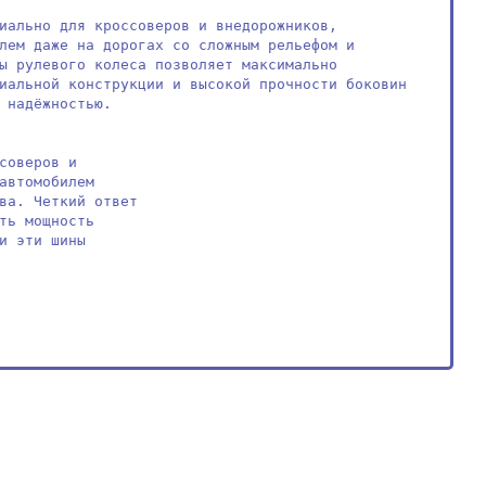
иально для кроссоверов и внедорожников, 
лем даже на дорогах со сложным рельефом и 
ы рулевого колеса позволяет максимально 
иальной конструкции и высокой прочности боковин 
 надёжностью.

соверов и

автомобилем

ва. Четкий ответ

ть мощность

и эти шины
