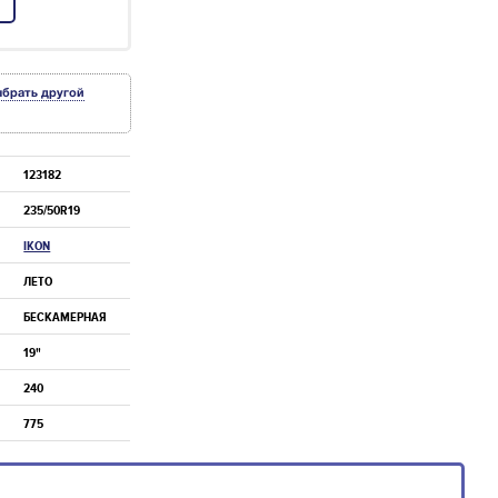
ыбрать другой
123182
235/50R19
IKON
ЛЕТО
БЕСКАМЕРНАЯ
19"
240
775