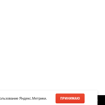
ПРИНИМАЮ
ользование Яндекс.Метрики.
С/Х шины
Разработка сайта
— Магвай