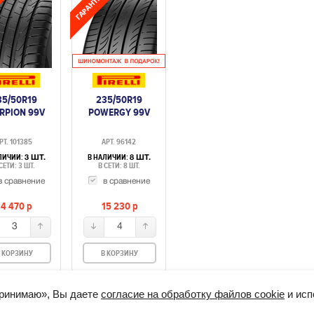
35/50R19
235/50R19
RPION 99V
POWERGY 99V
РТ. 101385
АРТ. 96142
ЛИЧИИ:
В НАЛИЧИИ:
3 ШТ.
8 ШТ.
СЕТИ: 3 ШТ.
В СЕТИ: 8 ШТ.
в сравнение
в сравнение
14 470
p
15 230
p
3
4
 КОРЗИНУ
В КОРЗИНУ
принимаю», Вы даете
согласие на обработку файлов cookie
и исп
3900098, ИНН: 344802108056
Легковые шины
Диски
Грузовые шины
уляторы
Моторное масло
Рейтинг магазинов