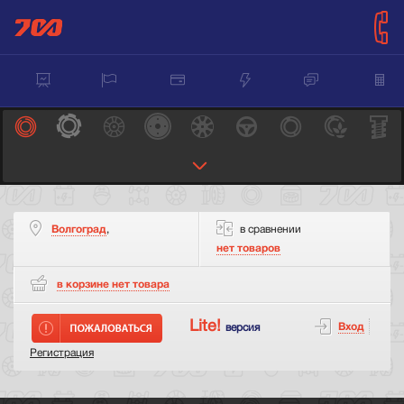
Волгоград
,
в сравнении
нет товаров
в корзине нет
товара
Lite!
Вход
версия
Регистрация