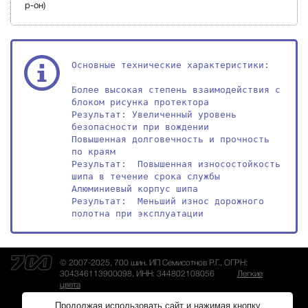
р-он)
Основные технические характеристики:

Более высокая степень взаимодействия с 
блоком рисунка протектора 

Результат: Увеличенный уровень 
безопасности при вождении 

Повышенная долговечность и прочность 
по краям 

Результат:  Повышенная износостойкость 
шипа в течение срока службы 

Алюминиевый корпус шипа 

Результат:  Меньший износ дорожного 
полотна при эксплуатации
© 2007-2025, 700 шин. ИП Семисотнов Р.Г., ОГРН:
304346113900098, ИНН: 344802108056
Легкие
цвета
Последнее обновление товаров: 05.08.2026 20:53:07
Продолжая использовать сайт и нажимая кнопку
Использование файлов куки
Обработка персональных