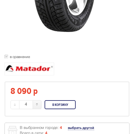
в сравнение
8 090
p
4
В КОРЗИНУ
В выбранном городе:
4
выбрать другой
Всего в сети:
4