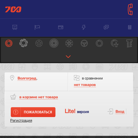
Волгоград
,
в сравнении
нет товаров
в корзине нет
товара
Lite!
Вход
версия
Регистрация