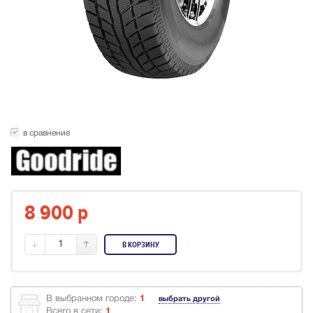
в сравнение
8 900
p
1
В КОРЗИНУ
В выбранном городе:
1
выбрать другой
Всего в сети:
1