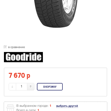
в сравнение
7 670
p
1
В КОРЗИНУ
В выбранном городе:
1
выбрать другой
Всего в сети:
1