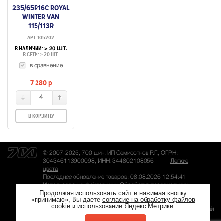
235/65R16C ROYAL
WINTER VAN
115/113R
НЕШИПУЕМАЯ
АРТ. 105202
В НАЛИЧИИ:
> 20 ШТ.
В СЕТИ: > 20 ШТ.
в сравнение
7 280
p
4
В КОРЗИНУ
© 2007-2025, 700 шин. ИП Семисотнов Р.Г., ОГРН:
304346113900098, ИНН: 344802108056
Легкие
цвета
Последнее обновление товаров: 08.08.2026 12:54:41
Использование файлов куки
Обработка персональных
Продолжая использовать сайт и нажимая кнопку
данных
«принимаю», Вы даете
согласие на обработку файлов
cookie
и использование Яндекс.Метрики.
Разработка сайта
— Магвай