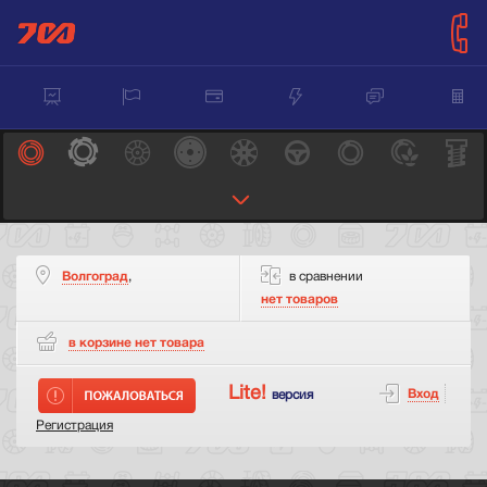
Волгоград
,
в сравнении
нет товаров
в корзине нет
товара
Lite!
Вход
версия
Регистрация