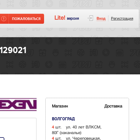
Lite!
версия
Вход
Регистрация
129021
Магазин
Доставка
ВОЛГОГРАД
4
шт.
ул. 40 лет ВЛКСМ,
80Г (заканалье)
4
шт.
ул. Череповецкая,