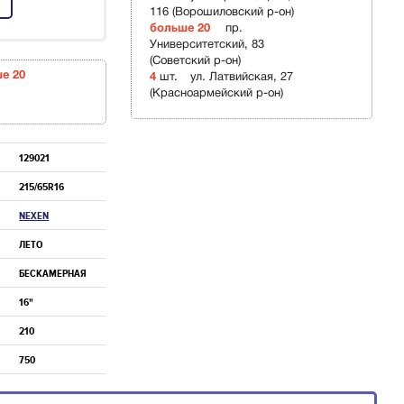
116 (Ворошиловский р-он)
больше 20
пр.
Университетский, 83
(Советский р-он)
ше 20
4
шт.
ул. Латвийская, 27
(Красноармейский р-он)
129021
215/65R16
NEXEN
ЛЕТО
БЕСКАМЕРНАЯ
16"
210
750