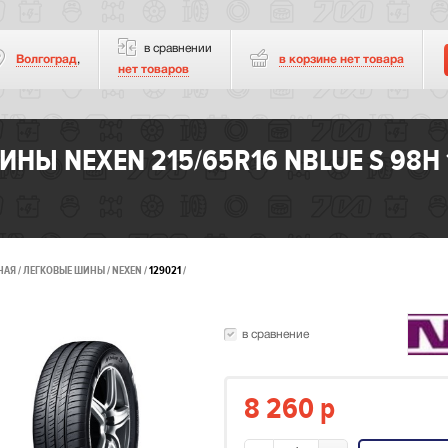
в сравнении
Волгоград
,
в корзине нет
товара
нет товаров
ИНЫ NEXEN 215/65R16 NBLUE S 98H 
НАЯ
ЛЕГКОВЫЕ ШИНЫ
NEXEN
129021
в сравнение
8 260
p