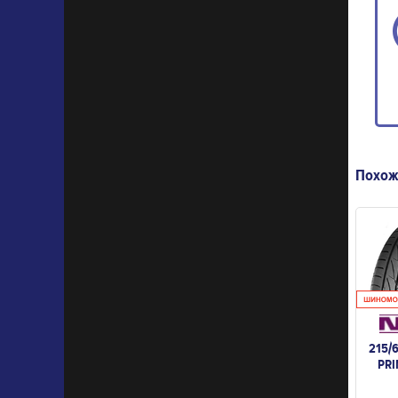
Похож
215/
PRI