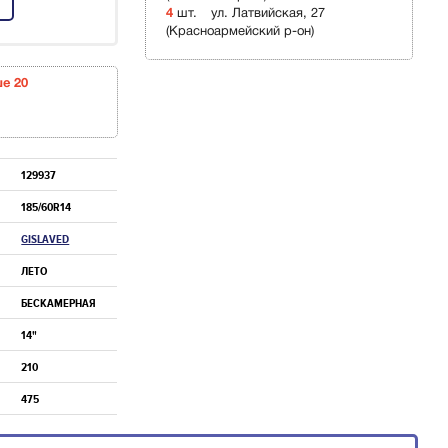
4
шт.
ул. Латвийская, 27
(Красноармейский р-он)
ше 20
129937
185/60R14
GISLAVED
ЛЕТО
БЕСКАМЕРНАЯ
14"
210
475