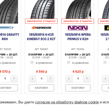
0R14 GRAVITY
185/60R14 K-435
185/60R14 NFERA
185/
86H
KINERGY ECO 2 82T
PRIMUS V 82H
2 
РТ. 112976
АРТ. 108087
АРТ. 112406
А
ИЧИИ:
В НАЛИЧИИ:
В НАЛИЧИИ:
В НАЛ
> 20 ШТ.
> 20 ШТ.
> 20 ШТ.
ЕТИ: > 20 ШТ.
В СЕТИ: > 20 ШТ.
В СЕТИ: > 20 ШТ.
В С
в сравнение
в сравнение
в сравнение
4 070
p
4 540
p
4 620
p
4
4
4
 КОРЗИНУ
В КОРЗИНУ
В КОРЗИНУ
принимаю», Вы даете
согласие на обработку файлов cookie
и исп
3900098, ИНН: 344802108056
Легковые шины
Диски
Грузовые шины
уляторы
Моторное масло
Рейтинг магазинов