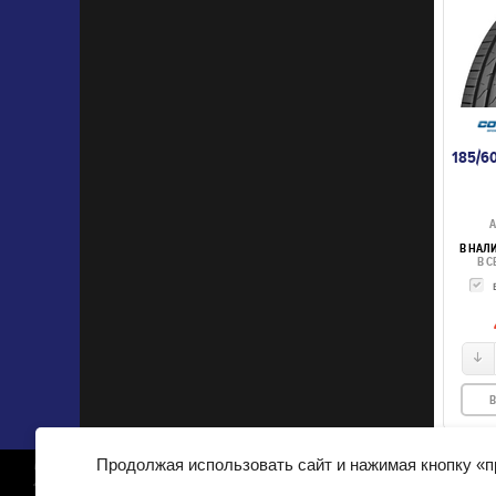
185/6
А
В НАЛ
В С
В
Продолжая использовать сайт и нажимая кнопку «
© 2007-2025, 700 шин. ИП Семисотнов Р.Г., ОГРН: 30434611
Легкие цвета
Аккум