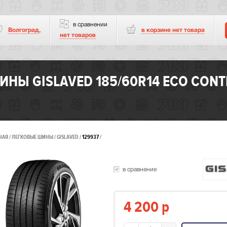
в сравнении
Волгоград
,
в корзине нет
товара
нет товаров
ИНЫ GISLAVED 185/60R14 ECO CONT
НАЯ
ЛЕГКОВЫЕ ШИНЫ
GISLAVED
129937
в сравнение
4 200
p