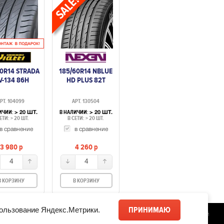
60R14 STRADA
185/60R14 NBLUE
V-134 86H
HD PLUS 82T
РТ. 104099
АРТ. 130504
ИЧИИ:
В НАЛИЧИИ:
> 20 ШТ.
> 20 ШТ.
ЕТИ: > 20 ШТ.
В СЕТИ: > 20 ШТ.
в сравнение
в сравнение
3 980
p
4 260
p
4
4
В КОРЗИНУ
В КОРЗИНУ
ПРИНИМАЮ
ользование Яндекс.Метрики.
С/Х шины
Разработка сайта
— Магвай