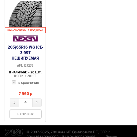
205/65R16 WG ICE-
3 99T
НЕШИПУЕМАЯ
АРТ. 127276
В НАЛИЧИИ:
> 20 ШТ.
В СЕТИ: > 20 ШТ.
в сравнение
7 960
p
4
В КОРЗИНУ
© 2007-2025, 700 шин. ИП Семисотнов Р.Г., ОГРН: