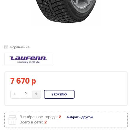
в сравнение
7 670
p
2
В КОРЗИНУ
В выбранном городе:
2
выбрать другой
Всего в сети:
2