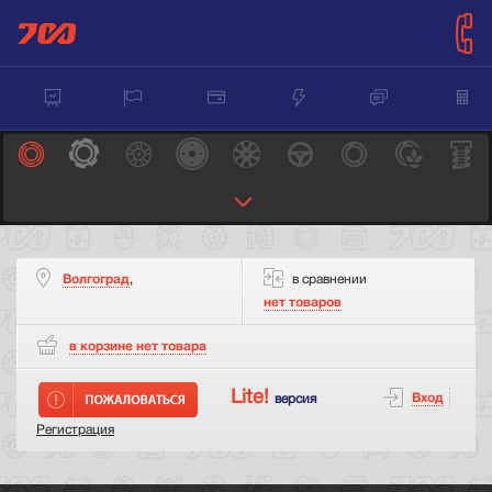
Волгоград
,
в сравнении
нет товаров
в корзине нет
товара
Lite!
Вход
версия
Регистрация