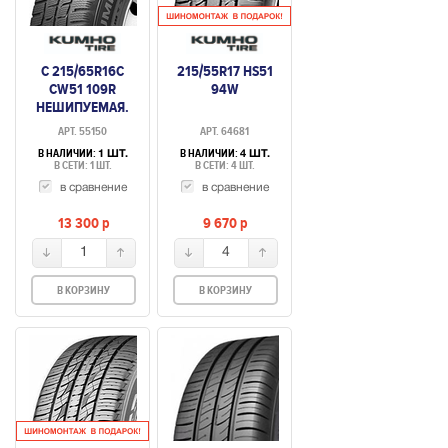
C 215/65R16C
215/55R17 HS51
CW51 109R
94W
НЕШИПУЕМАЯ.
АРТ. 55150
АРТ. 64681
В НАЛИЧИИ:
В НАЛИЧИИ:
1 ШТ.
4 ШТ.
В СЕТИ: 1 ШТ.
В СЕТИ: 4 ШТ.
в сравнение
в сравнение
13 300
p
9 670
p
1
4
В КОРЗИНУ
В КОРЗИНУ