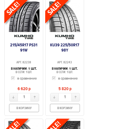
215/45R17 PS31
KU39 225/50R17
91W
98Y
АРТ. 82238
АРТ. 82243
В НАЛИЧИИ:
В НАЛИЧИИ:
1 ШТ.
1 ШТ.
В СЕТИ: 1 ШТ.
В СЕТИ: 1 ШТ.
в сравнение
в сравнение
6 620
p
5 820
p
1
1
В КОРЗИНУ
В КОРЗИНУ