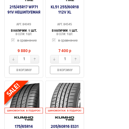
215/45R17 WP71
KL51 255/60R18
91V НЕШИПУЕМАЯ
112V XL
АРТ. 84049
АРТ. 84545
В НАЛИЧИИ:
В НАЛИЧИИ:
1 ШТ.
1 ШТ.
В СЕТИ: 1 ШТ.
В СЕТИ: 1 ШТ.
в сравнение
в сравнение
9 880
p
7 400
p
1
1
В КОРЗИНУ
В КОРЗИНУ
175/65R14
205/60R16 ES31