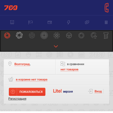
Волгоград
,
в сравнении
нет товаров
в корзине нет
товара
Lite!
Вход
версия
Регистрация