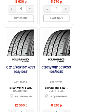
8 630
p
5 270
p
4
4
В КОРЗИНУ
В КОРЗИНУ
C 215/70R16C KC53
C 205/70R15C KC53
108/106T
106/104R
АРТ. 36659
АРТ. 36725
В НАЛИЧИИ:
В НАЛИЧИИ:
4 ШТ.
5 ШТ.
В СЕТИ: 4 ШТ.
В СЕТИ: 5 ШТ.
в сравнение
в сравнение
12 060
p
8 210
p