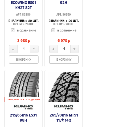
ECOWING ES01
92H
KH27 82T
АРТ. 86386
АРТ. 86959
В НАЛИЧИИ:
В НАЛИЧИИ:
> 20 ШТ.
> 20 ШТ.
В СЕТИ: > 20 ШТ.
В СЕТИ: > 20 ШТ.
в сравнение
в сравнение
3 980
p
6 970
p
4
4
В КОРЗИНУ
В КОРЗИНУ
215/65R16 ES31
265/70R16 MT51
98H
117/114Q