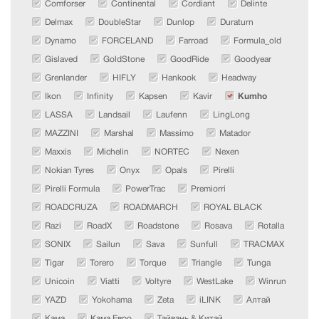
Comforser
Continental
Cordiant
Delinte
Delmax
DoubleStar
Dunlop
Duraturn
Dynamo
FORCELAND
Farroad
Formula_old
Gislaved
GoldStone
GoodRide
Goodyear
Grenlander
HIFLY
Hankook
Headway
Ikon
Infinity
Kapsen
Kavir
Kumho
LASSA
Landsail
Laufenn
LingLong
MAZZINI
Marshal
Massimo
Matador
Maxxis
Michelin
NORTEC
Nexen
Nokian Tyres
Onyx
Opals
Pirelli
Pirelli Formula
PowerTrac
Premiorri
ROADCRUZA
ROADMARCH
ROYAL BLACK
Razi
RoadX
Roadstone
Rosava
Rotalla
SONIX
Sailun
Sava
Sunfull
TRACMAX
Tigar
Torero
Torque
Triangle
Tunga
Unicoin
Viatti
Voltyre
WestLake
Winrun
YAZD
Yokohama
Zeta
iLINK
Алтай
Кама
Кама Евро
Тайвань & Китай