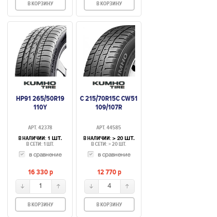
В КОРЗИНУ
В КОРЗИНУ
HP91 265/50R19
C 215/70R15C CW51
110Y
109/107R
АРТ. 42378
АРТ. 44585
В НАЛИЧИИ:
В НАЛИЧИИ:
1 ШТ.
> 20 ШТ.
В СЕТИ: 1 ШТ.
В СЕТИ: > 20 ШТ.
в сравнение
в сравнение
16 330
p
12 770
p
1
4
В КОРЗИНУ
В КОРЗИНУ