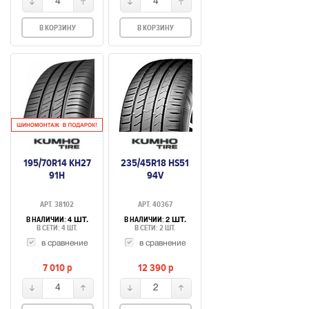
4
4
В КОРЗИНУ
В КОРЗИНУ
195/70R14 KH27
235/45R18 HS51
91Н
94V
АРТ. 38102
АРТ. 40367
В НАЛИЧИИ:
В НАЛИЧИИ:
4 ШТ.
2 ШТ.
В СЕТИ: 4 ШТ.
В СЕТИ: 2 ШТ.
в сравнение
в сравнение
7 010
p
12 390
p
4
2