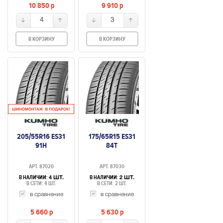
10 850
p
9 910
p
4
3
В КОРЗИНУ
В КОРЗИНУ
205/55R16 ES31
175/65R15 ES31
91H
84T
АРТ. 87020
АРТ. 87030
В НАЛИЧИИ:
В НАЛИЧИИ:
4 ШТ.
2 ШТ.
В СЕТИ: 4 ШТ.
В СЕТИ: 2 ШТ.
в сравнение
в сравнение
5 660
p
5 630
p