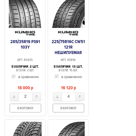
285/35R19 PS91
225/75R16C CW51
103Y
121R
НЕШИПУЕМАЯ
АРТ. 45425
АРТ. 45816
В НАЛИЧИИ:
В НАЛИЧИИ:
2 ШТ.
15 ШТ.
В СЕТИ: 2 ШТ.
В СЕТИ: 15 ШТ.
в сравнение
в сравнение
18 000
p
16 120
p
2
4
В КОРЗИНУ
В КОРЗИНУ