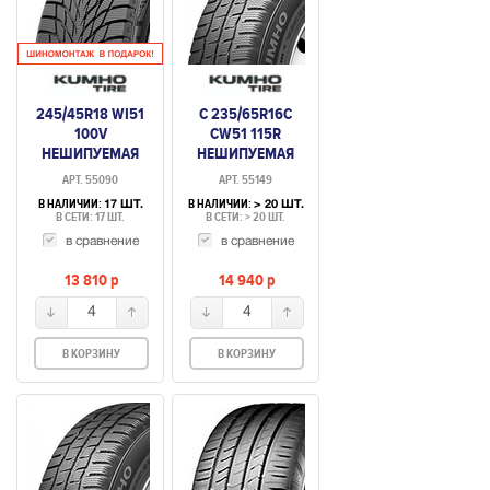
245/45R18 WI51
C 235/65R16C
100V
CW51 115R
НЕШИПУЕМАЯ
НЕШИПУЕМАЯ
АРТ. 55090
АРТ. 55149
В НАЛИЧИИ:
В НАЛИЧИИ:
17 ШТ.
> 20 ШТ.
В СЕТИ: 17 ШТ.
В СЕТИ: > 20 ШТ.
в сравнение
в сравнение
13 810
p
14 940
p
4
4
В КОРЗИНУ
В КОРЗИНУ