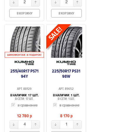
2
2
В КОРЗИНУ
В КОРЗИНУ
255/40R17 PS71
225/50R17 PS31
94Y
98W
АРТ. 88129
АРТ. 89652
В НАЛИЧИИ:
В НАЛИЧИИ:
17 ШТ.
1 ШТ.
В СЕТИ: 17 ШТ.
В СЕТИ: 1 ШТ.
в сравнение
в сравнение
12 780
p
8 170
p
4
1