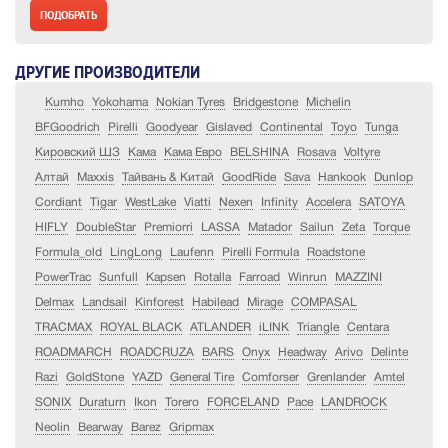
ДРУГИЕ ПРОИЗВОДИТЕЛИ
Kumho
Yokohama
Nokian Tyres
Bridgestone
Michelin
BFGoodrich
Pirelli
Goodyear
Gislaved
Continental
Toyo
Tunga
Кировский ШЗ
Кама
Кама Евро
BELSHINA
Rosava
Voltyre
Алтай
Maxxis
Тайвань & Китай
GoodRide
Sava
Hankook
Dunlop
Cordiant
Tigar
WestLake
Viatti
Nexen
Infinity
Accelera
SATOYA
HIFLY
DoubleStar
Premiorri
LASSA
Matador
Sailun
Zeta
Torque
Formula_old
LingLong
Laufenn
Pirelli Formula
Roadstone
PowerTrac
Sunfull
Kapsen
Rotalla
Farroad
Winrun
MAZZINI
Delmax
Landsail
Kinforest
Habilead
Mirage
COMPASAL
TRACMAX
ROYAL BLACK
ATLANDER
iLINK
Triangle
Centara
ROADMARCH
ROADCRUZA
BARS
Onyx
Headway
Arivo
Delinte
Razi
GoldStone
YAZD
General Tire
Comforser
Grenlander
Amtel
SONIX
Duraturn
Ikon
Torero
FORCELAND
Pace
LANDROCK
Neolin
Bearway
Barez
Gripmax