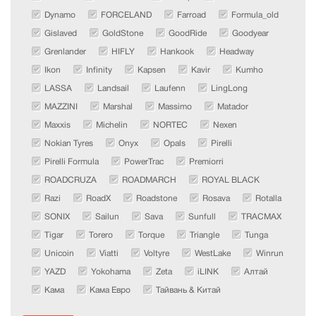
Dynamo
FORCELAND
Farroad
Formula_old
Gislaved
GoldStone
GoodRide
Goodyear
Grenlander
HIFLY
Hankook
Headway
Ikon
Infinity
Kapsen
Kavir
Kumho
LASSA
Landsail
Laufenn
LingLong
MAZZINI
Marshal
Massimo
Matador
Maxxis
Michelin
NORTEC
Nexen
Nokian Tyres
Onyx
Opals
Pirelli
Pirelli Formula
PowerTrac
Premiorri
ROADCRUZA
ROADMARCH
ROYAL BLACK
Razi
RoadX
Roadstone
Rosava
Rotalla
SONIX
Sailun
Sava
Sunfull
TRACMAX
Tigar
Torero
Torque
Triangle
Tunga
Unicoin
Viatti
Voltyre
WestLake
Winrun
YAZD
Yokohama
Zeta
iLINK
Алтай
Кама
Кама Евро
Тайвань & Китай