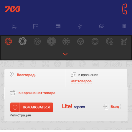
Волгоград
,
в сравнении
нет товаров
в корзине нет
товара
Lite!
Вход
версия
Регистрация