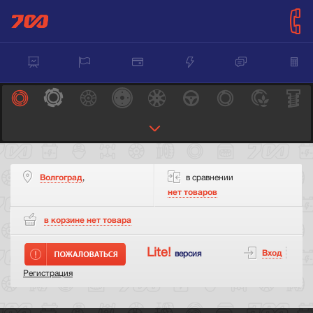
Волгоград
,
в сравнении
нет товаров
в корзине нет
товара
Lite!
Вход
версия
Регистрация