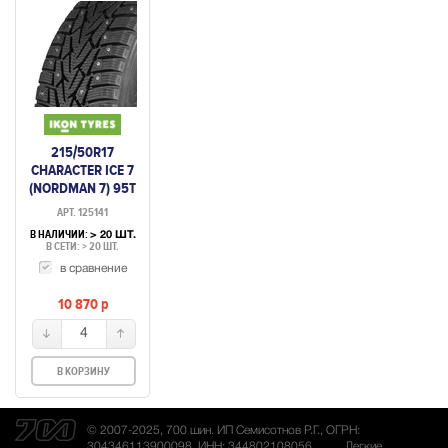
215/50R17
CHARACTER ICE 7
(NORDMAN 7) 95T
ШИП.
АРТ. 125141
В НАЛИЧИИ:
> 20 ШТ.
В СЕТИ: > 20 ШТ.
в сравнение
10 870
p
4
В КОРЗИНУ
© 2007-2025, 700 шин. ИП Семисотнов Р.Г., ОГРН:
304346113900098, ИНН: 344802108056
Легкие