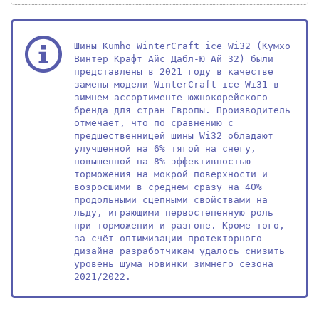
Шины Kumho WinterCraft ice Wi32 (Кумхо 
Винтер Крафт Айс Дабл-Ю Ай 32) были 
представлены в 2021 году в качестве 
замены модели WinterCraft ice Wi31 в 
зимнем ассортименте южнокорейского 
бренда для стран Европы. Производитель 
отмечает, что по сравнению с 
предшественницей шины Wi32 обладают 
улучшенной на 6% тягой на снегу, 
повышенной на 8% эффективностью 
торможения на мокрой поверхности и 
возросшими в среднем сразу на 40% 
продольными сцепными свойствами на 
льду, играющими первостепенную роль 
при торможении и разгоне. Кроме того, 
за счёт оптимизации протекторного 
дизайна разработчикам удалось снизить 
уровень шума новинки зимнего сезона 
2021/2022.