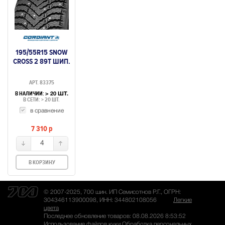
195/55R15 SNOW
CROSS 2 89T ШИП.
АРТ. 83375
В НАЛИЧИИ:
> 20 ШТ.
В СЕТИ: > 20 ШТ.
в сравнение
7 310
p
4
В КОРЗИНУ
© 2007-2025, 700 шин. ИП Семисотнов Р.Г., ОГРН:
304346113900098, ИНН: 344802108056
Легкие
цвета
Последнее обновление товаров: 08.08.2026 8:53:52
Использование файлов куки
Обработка персональных