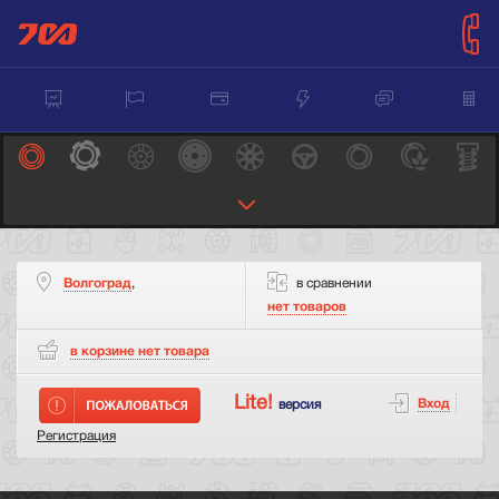
Волгоград
,
в сравнении
нет товаров
в корзине нет
товара
Lite!
Вход
версия
Регистрация