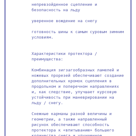
непревзойденное сцепление и 
безопасность на льду

уверенное вождение на снегу

готовность шины к самым суровым зимним 
условиям.

Характеристики протектора / 
преимущества:

Комбинация зигзагообразных ламелей и 
ножевых прорезей обеспечивают создание 
дополнительных кромок сцепления в 
продольном и поперечном направлениях 
и, как следствие, улучшает курсовую 
устойчивость при маневрировании на 
льду / снегу.

Снежные карманы разной величины и 
геометрии, а также направленный 
рисунок обеспечивают способность 
протектора к «впитыванию» большего 
количества снега и улучшенное 