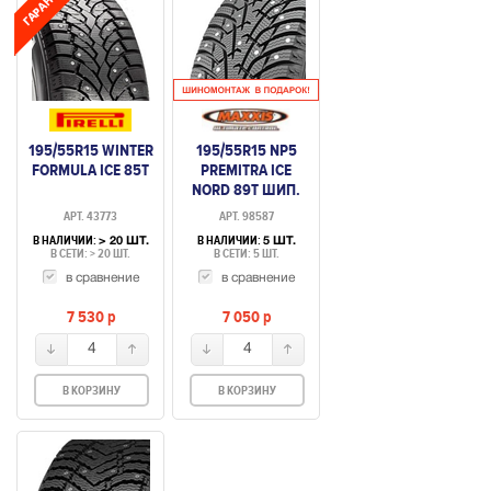
195/55R15 WINTER
195/55R15 NP5
FORMULA ICE 85T
PREMITRA ICE
NORD 89T ШИП.
АРТ. 43773
АРТ. 98587
В НАЛИЧИИ:
В НАЛИЧИИ:
> 20 ШТ.
5 ШТ.
В СЕТИ: > 20 ШТ.
В СЕТИ: 5 ШТ.
в сравнение
в сравнение
7 530
p
7 050
p
4
4
В КОРЗИНУ
В КОРЗИНУ