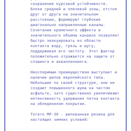
сохранение курсовой устойчивости. 
Блоки средней и плечевой зоны, отстоя 
друг от друга на значительном 
расстоянии, формируют глубокие 
диагонально направленные каналы. 
Сочетание кромочного эффекта и 
значительного объема канавок позволяет 
быстро эвакуировать из области 
контакта воду, грязь и шугу, 
поддерживая его чистоту. Этот фактор 
положительно отражается на защите от 
слэшинга и аквапленнинга.

Неоспоримым преимуществом выступает и 
наличие шипов европейского типа. 
Небольшие по своей структуре, они не 
создают повышенного шума на чистом 
асфальте, зато существенно увеличивают 
интенсивность удержания пятна контакта 
на обледенелом покрытии.

Torero MP-30 - шипованная резина для 
настоящих зимних условий:
