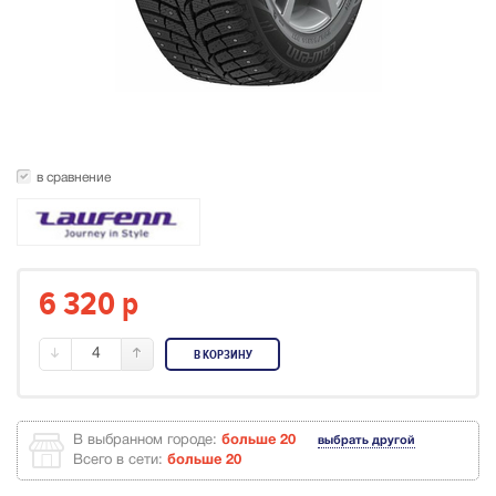
в сравнение
6 320
p
4
В КОРЗИНУ
В выбранном городе:
больше 20
выбрать другой
Всего в сети:
больше 20