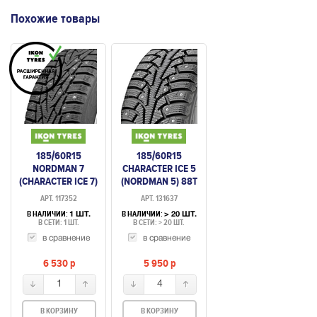
Похожие товары
185/60R15
185/60R15
NORDMAN 7
CHARACTER ICE 5
(CHARACTER ICE 7)
(NORDMAN 5) 88T
88T ШИП.
ШИП.
АРТ. 117352
АРТ. 131637
В НАЛИЧИИ:
В НАЛИЧИИ:
1 ШТ.
> 20 ШТ.
В СЕТИ: 1 ШТ.
В СЕТИ: > 20 ШТ.
в сравнение
в сравнение
6 530
p
5 950
p
1
4
В КОРЗИНУ
В КОРЗИНУ