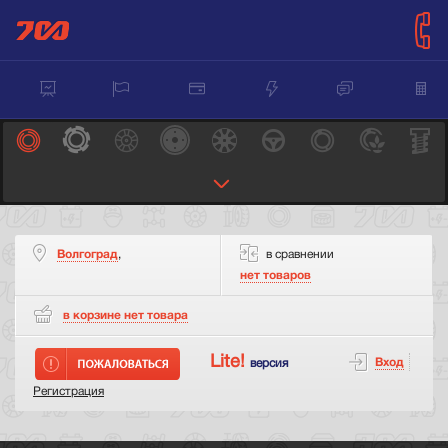
Волгоград
,
в сравнении
нет товаров
в корзине нет
товара
Lite!
Вход
версия
Регистрация