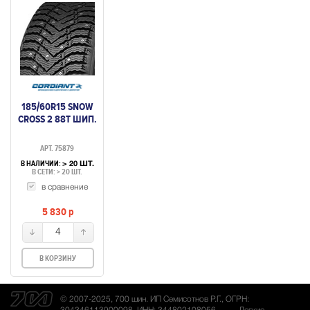
185/60R15 SNOW
CROSS 2 88T ШИП.
АРТ. 75879
В НАЛИЧИИ:
> 20 ШТ.
В СЕТИ: > 20 ШТ.
в сравнение
5 830
p
4
В КОРЗИНУ
© 2007-2025, 700 шин. ИП Семисотнов Р.Г., ОГРН: