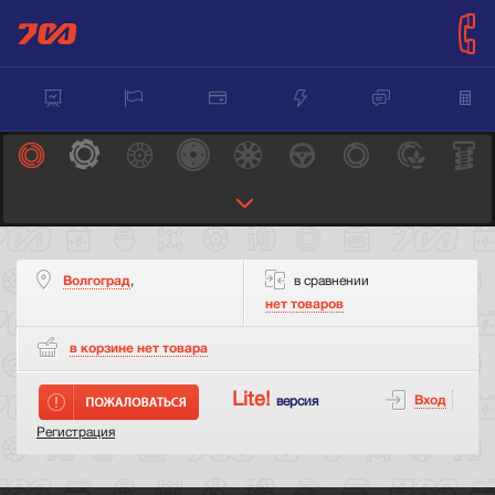
Волгоград
,
в сравнении
нет товаров
в корзине нет
товара
Lite!
Вход
версия
Регистрация