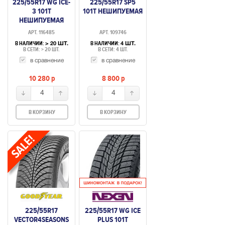
225/55R17 WG ICE-
225/55R17 SP5
3 101T
101T НЕШИПУЕМАЯ
НЕШИПУЕМАЯ
АРТ. 116485
АРТ. 109746
В НАЛИЧИИ:
В НАЛИЧИИ:
> 20 ШТ.
4 ШТ.
В СЕТИ: > 20 ШТ.
В СЕТИ: 4 ШТ.
в сравнение
в сравнение
10 280
p
8 800
p
4
4
В КОРЗИНУ
В КОРЗИНУ
225/55R17
225/55R17 WG ICE
VECTOR4SEASONS
PLUS 101T