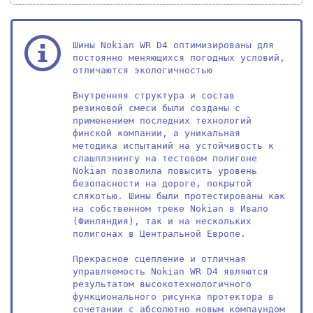
Шины Nokian WR D4 оптимизированы для 
постоянно меняющихся погодных условий, 
отличаются экологичностью 

Внутренняя структура и состав 
резиновой смеси были созданы с 
применением последних технологий 
финской компании, а уникальная 
методика испытаний на устойчивость к 
слашплэнингу на тестовом полигоне 
Nokian позволила повысить уровень 
безопасности на дороге, покрытой 
слякотью. Шины были протестированы как 
на собственном треке Nokian в Ивало 
(Финляндия), так и на нескольких 
полигонах в Центральной Европе.

Прекрасное сцепление и отличная 
управляемость Nokian WR D4 являются 
результатом высокотехнологичного 
функционального рисунка протектора в 
сочетании с абсолютно новым компаундом 