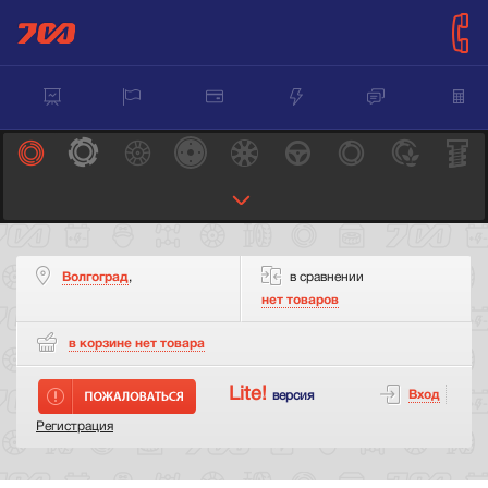
Волгоград
,
в сравнении
нет товаров
в корзине нет
товара
Lite!
Вход
версия
Регистрация