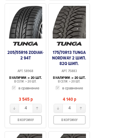
205/55R16 ZODIAK-
175/70R13 TUNGA
2 94T
NORDWAY 2 ШИП.
82Q ШИП.
АРТ. 58968
АРТ. 75883
В НАЛИЧИИ:
В НАЛИЧИИ:
> 20 ШТ.
> 20 ШТ.
В СЕТИ: > 20 ШТ.
В СЕТИ: > 20 ШТ.
в сравнение
в сравнение
3 545
p
4 140
p
4
4
В КОРЗИНУ
В КОРЗИНУ