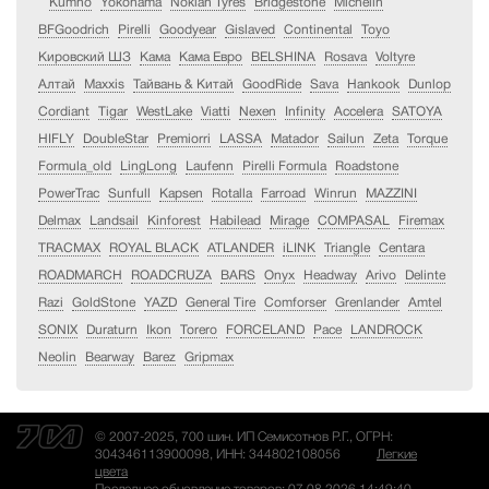
Kumho
Yokohama
Nokian Tyres
Bridgestone
Michelin
BFGoodrich
Pirelli
Goodyear
Gislaved
Continental
Toyo
Кировский ШЗ
Кама
Кама Евро
BELSHINA
Rosava
Voltyre
Алтай
Maxxis
Тайвань & Китай
GoodRide
Sava
Hankook
Dunlop
Cordiant
Tigar
WestLake
Viatti
Nexen
Infinity
Accelera
SATOYA
HIFLY
DoubleStar
Premiorri
LASSA
Matador
Sailun
Zeta
Torque
Formula_old
LingLong
Laufenn
Pirelli Formula
Roadstone
PowerTrac
Sunfull
Kapsen
Rotalla
Farroad
Winrun
MAZZINI
Delmax
Landsail
Kinforest
Habilead
Mirage
COMPASAL
Firemax
TRACMAX
ROYAL BLACK
ATLANDER
iLINK
Triangle
Centara
ROADMARCH
ROADCRUZA
BARS
Onyx
Headway
Arivo
Delinte
Razi
GoldStone
YAZD
General Tire
Comforser
Grenlander
Amtel
SONIX
Duraturn
Ikon
Torero
FORCELAND
Pace
LANDROCK
Neolin
Bearway
Barez
Gripmax
© 2007-2025, 700 шин. ИП Семисотнов Р.Г., ОГРН:
304346113900098, ИНН: 344802108056
Легкие
цвета