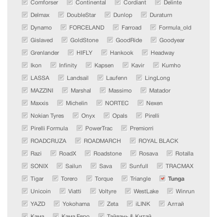
Comforser
Continental
Cordiant
Delinte
Delmax
DoubleStar
Dunlop
Duraturn
Dynamo
FORCELAND
Farroad
Formula_old
Gislaved
GoldStone
GoodRide
Goodyear
Grenlander
HIFLY
Hankook
Headway
Ikon
Infinity
Kapsen
Kavir
Kumho
LASSA
Landsail
Laufenn
LingLong
MAZZINI
Marshal
Massimo
Matador
Maxxis
Michelin
NORTEC
Nexen
Nokian Tyres
Onyx
Opals
Pirelli
Pirelli Formula
PowerTrac
Premiorri
ROADCRUZA
ROADMARCH
ROYAL BLACK
Razi
RoadX
Roadstone
Rosava
Rotalla
SONIX
Sailun
Sava
Sunfull
TRACMAX
Tigar
Torero
Torque
Triangle
Tunga
Unicoin
Viatti
Voltyre
WestLake
Winrun
YAZD
Yokohama
Zeta
iLINK
Алтай
Кама
Кама Евро
Тайвань & Китай