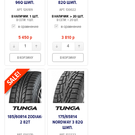
96Q ШИП.
82Q ШИП.
АРТ. 126109
АРТ. 130022
В НАЛИЧИИ:
В НАЛИЧИИ:
1 ШТ.
> 20 ШТ.
В СЕТИ: 1 ШТ.
В СЕТИ: > 20 ШТ.
в сравнение
в сравнение
5 450
p
3 810
p
1
4
В КОРЗИНУ
В КОРЗИНУ
185/60R14 ZODIAK-
175/65R14
2 82T
NORDWAY 3 82Q
ШИП.
АРТ. 130270
АРТ. 132322