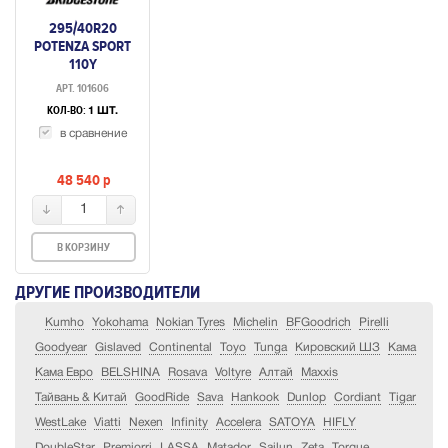
295/40R20
POTENZA SPORT
110Y
АРТ. 101606
КОЛ-ВО:
1 ШТ.
в сравнение
48 540
p
1
В КОРЗИНУ
ДРУГИЕ ПРОИЗВОДИТЕЛИ
Kumho
Yokohama
Nokian Tyres
Michelin
BFGoodrich
Pirelli
Goodyear
Gislaved
Continental
Toyo
Tunga
Кировский ШЗ
Кама
Кама Евро
BELSHINA
Rosava
Voltyre
Алтай
Maxxis
Тайвань & Китай
GoodRide
Sava
Hankook
Dunlop
Cordiant
Tigar
WestLake
Viatti
Nexen
Infinity
Accelera
SATOYA
HIFLY
DoubleStar
Premiorri
LASSA
Matador
Sailun
Zeta
Torque