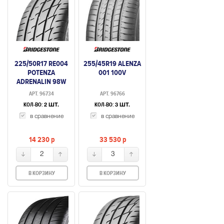
225/50R17 RE004
255/45R19 ALENZA
POTENZA
001 100V
ADRENALIN 98W
АРТ. 96734
АРТ. 96766
КОЛ-ВО:
КОЛ-ВО:
2 ШТ.
3 ШТ.
в сравнение
в сравнение
14 230
p
33 530
p
2
3
В КОРЗИНУ
В КОРЗИНУ