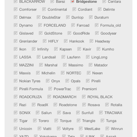
BLACKARROW
Barez
Bridgestone
Centara
Comforser
Continental
Cordiant
Delinte
Delmax
DoubleStar
Dunlop
Duraturn
Dynamo
FORCELAND
Farroad
Formula_old
Gislaved
GoldStone
GoodRide
Goodyear
Grenlander
HIFLY
Hankook
Headway
Ikon
Infinity
Kapsen
Kavir
Kumho
LASSA
Landsail
Laufenn
LingLong
MAZZINI
Marshal
Massimo
Matador
Maxxis
Michelin
NORTEC
Nexen
Nokian Tyres
Onyx
Opals
Pirelli
Pirelli Formula
PowerTrac
Premiorri
ROADCRUZA
ROADMARCH
ROYAL BLACK
Razi
RoadX
Roadstone
Rosava
Rotalla
SONIX
Sailun
Sava
Sunfull
TRACMAX
Tigar
Torero
Torque
Triangle
Tunga
Unicoin
Viatti
Voltyre
WestLake
Winrun
YAZD
Yokohama
Zeta
iLINK
Алтай