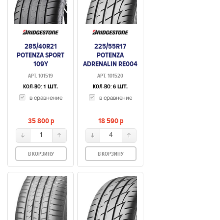
285/40R21
225/55R17
POTENZA SPORT
POTENZA
109Y
ADRENALIN RE004
101W
АРТ. 101519
АРТ. 101520
КОЛ-ВО:
КОЛ-ВО:
1 ШТ.
6 ШТ.
в сравнение
в сравнение
35 800
p
18 590
p
1
4
В КОРЗИНУ
В КОРЗИНУ