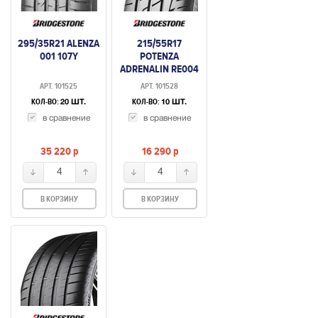
295/35R21 ALENZA
215/55R17
001 107Y
POTENZA
ADRENALIN RE004
94W
АРТ. 101525
АРТ. 101528
КОЛ-ВО:
КОЛ-ВО:
20 ШТ.
10 ШТ.
в сравнение
в сравнение
35 220
p
16 290
p
4
4
В КОРЗИНУ
В КОРЗИНУ