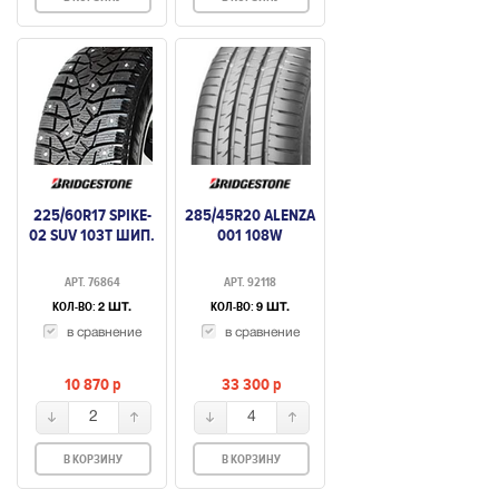
225/60R17 SPIKE-
285/45R20 ALENZA
02 SUV 103T ШИП.
001 108W
АРТ. 76864
АРТ. 92118
КОЛ-ВО:
КОЛ-ВО:
2 ШТ.
9 ШТ.
в сравнение
в сравнение
10 870
p
33 300
p
2
4
В КОРЗИНУ
В КОРЗИНУ