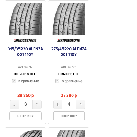
315/35R20 ALENZA
275/45R20 ALENZA
001 110Y
001 110Y
АРТ. 96717
АРТ. 96720
КОЛ-ВО:
КОЛ-ВО:
3 ШТ.
5 ШТ.
в сравнение
в сравнение
38 850
p
27 380
p
3
4
В КОРЗИНУ
В КОРЗИНУ