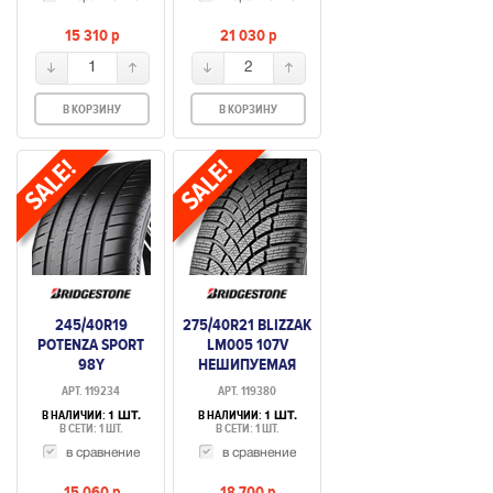
15 310
p
21 030
p
1
2
В КОРЗИНУ
В КОРЗИНУ
245/40R19
275/40R21 BLIZZAK
POTENZA SPORT
LM005 107V
98Y
НЕШИПУЕМАЯ
АРТ. 119234
АРТ. 119380
В НАЛИЧИИ:
В НАЛИЧИИ:
1 ШТ.
1 ШТ.
В СЕТИ: 1 ШТ.
В СЕТИ: 1 ШТ.
в сравнение
в сравнение
15 060
p
18 700
p