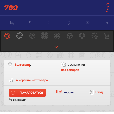
Волгоград
,
в сравнении
нет товаров
в корзине нет
товара
Lite!
Вход
версия
Регистрация