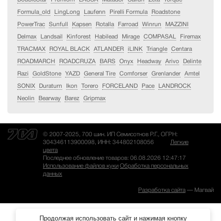
Formula_old
LingLong
Laufenn
Pirelli Formula
Roadstone
PowerTrac
Sunfull
Kapsen
Rotalla
Farroad
Winrun
MAZZINI
Delmax
Landsail
Kinforest
Habilead
Mirage
COMPASAL
Firemax
TRACMAX
ROYAL BLACK
ATLANDER
iLINK
Triangle
Centara
ROADMARCH
ROADCRUZA
BARS
Onyx
Headway
Arivo
Delinte
Razi
GoldStone
YAZD
General Tire
Comforser
Grenlander
Amtel
SONIX
Duraturn
Ikon
Torero
FORCELAND
Pace
LANDROCK
Neolin
Bearway
Barez
Gripmax
© 2007-2025, 700 шин. ИП Семисотнов Р.Г., ОГРН:
304346113900098, ИНН: 344802108056
Легкие
цвета
Последнее обновление товаров: 06.08.2026 12:47:17
Использование файлов куки
Обработка персональных
данных
Разработка сайта
— Магвай
Продолжая использовать сайт и нажимая кнопку