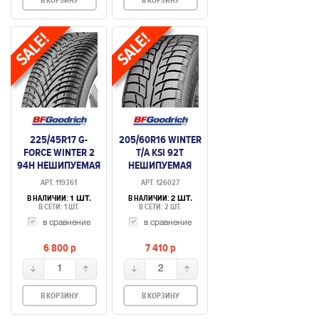
В КОРЗИНУ
В КОРЗИНУ
225/45R17 G-
205/60R16 WINTER
FORCE WINTER 2
T/A KSI 92T
94H НЕШИПУЕМАЯ
НЕШИПУЕМАЯ
АРТ. 119361
АРТ. 126027
В НАЛИЧИИ:
В НАЛИЧИИ:
1 ШТ.
2 ШТ.
В СЕТИ: 1 ШТ.
В СЕТИ: 2 ШТ.
в сравнение
в сравнение
6 800
p
7 410
p
1
2
В КОРЗИНУ
В КОРЗИНУ