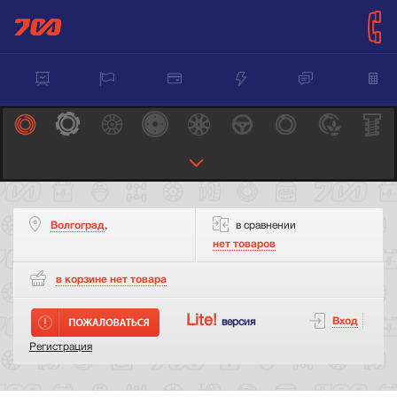
Волгоград
,
в сравнении
нет товаров
в корзине нет
товара
Lite!
Вход
версия
Регистрация