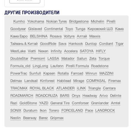
ДРУГИЕ ПРОИЗВОДИТЕЛИ
Kumho
Yokohama
Nokian Tyres
Bridgestone
Michelin
Pirelli
Goodyear
Gislaved
Continental
Toyo
Tunga
Кировский ШЗ
Кама
Кама Евро
BELSHINA
Rosava
Voltyre
Алтай
Maxxis
Тайвань & Китай
GoodRide
Sava
Hankook
Dunlop
Cordiant
Tigar
WestLake
Viatti
Nexen
Infinity
Accelera
SATOYA
HIFLY
DoubleStar
Premiorri
LASSA
Matador
Sailun
Zeta
Torque
Formula_old
LingLong
Laufenn
Pirelli Formula
Roadstone
PowerTrac
Sunfull
Kapsen
Rotalla
Farroad
Winrun
MAZZINI
Delmax
Landsail
Kinforest
Habilead
Mirage
COMPASAL
Firemax
TRACMAX
ROYAL BLACK
ATLANDER
iLINK
Triangle
Centara
ROADMARCH
ROADCRUZA
BARS
Onyx
Headway
Arivo
Delinte
Razi
GoldStone
YAZD
General Tire
Comforser
Grenlander
Amtel
SONIX
Duraturn
Ikon
Torero
FORCELAND
Pace
LANDROCK
Neolin
Bearway
Barez
Gripmax