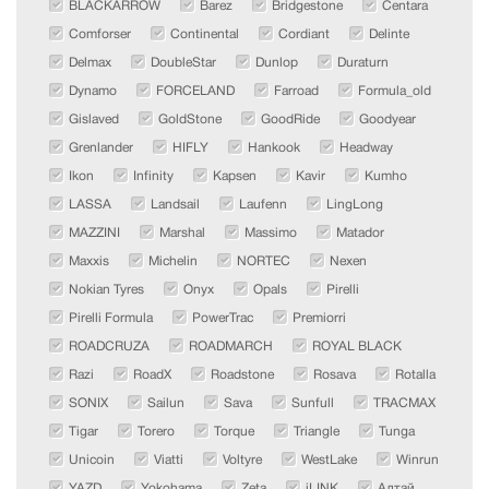
BLACKARROW
Barez
Bridgestone
Centara
Comforser
Continental
Cordiant
Delinte
Delmax
DoubleStar
Dunlop
Duraturn
Dynamo
FORCELAND
Farroad
Formula_old
Gislaved
GoldStone
GoodRide
Goodyear
Grenlander
HIFLY
Hankook
Headway
Ikon
Infinity
Kapsen
Kavir
Kumho
LASSA
Landsail
Laufenn
LingLong
MAZZINI
Marshal
Massimo
Matador
Maxxis
Michelin
NORTEC
Nexen
Nokian Tyres
Onyx
Opals
Pirelli
Pirelli Formula
PowerTrac
Premiorri
ROADCRUZA
ROADMARCH
ROYAL BLACK
Razi
RoadX
Roadstone
Rosava
Rotalla
SONIX
Sailun
Sava
Sunfull
TRACMAX
Tigar
Torero
Torque
Triangle
Tunga
Unicoin
Viatti
Voltyre
WestLake
Winrun
YAZD
Yokohama
Zeta
iLINK
Алтай